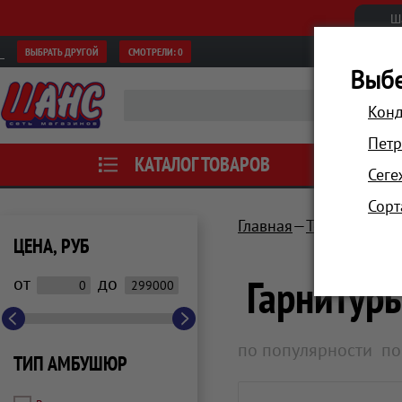
Ш
ВЫБРАТЬ ДРУГОЙ
СМОТРЕЛИ:
0
Выбе
Конд
Петр
КАТАЛОГ ТОВАРОВ
АКЦИИ
Сеге
Сорт
Главная
Телевизоры, 
ЦЕНА, РУБ
Гарнитур
от
до
по популярности
по
ТИП АМБУШЮР