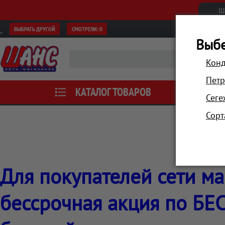
Ш
ВЫБРАТЬ ДРУГОЙ
СМОТРЕЛИ:
0
Выбе
Конд
Петр
КАТАЛОГ ТОВАРОВ
АКЦИИ
Сеге
Сорт
Для покупателей сети ма
бессрочная акция по Б