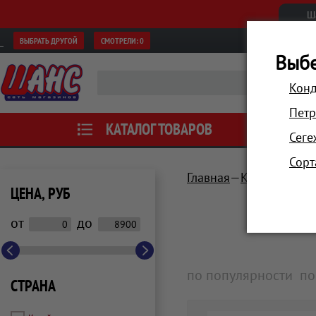
Ш
ВЫБРАТЬ ДРУГОЙ
СМОТРЕЛИ:
0
Выбе
Конд
Петр
КАТАЛОГ ТОВАРОВ
АКЦИИ
Сеге
Сорт
Главная
Красота и зд
ЦЕНА, РУБ
от
до
по популярности
по
СТРАНА