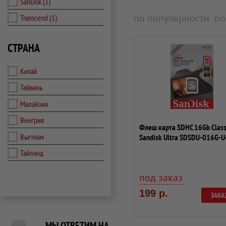
SanDisk
(1)
по популярности
по
Transcend
(1)
СТРАНА
Китай
Тайвань
Малайзия
Венгрия
Флеш карта SDHC 16Gb Clas
Вьетнам
Sandisk Ultra SDSDU-016G-
Тайланд
под заказ
199 р.
ЗАКА
МЫ ОТВЕТИМ НА