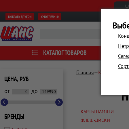
Ш
ВЫБРАТЬ ДРУГОЙ
СМОТРЕЛИ:
0
Выбе
Конд
Петр
КАТАЛОГ ТОВАРОВ
АКЦИИ
Сеге
Сорт
Главная
Компьютеры 
ЦЕНА, РУБ
Н
от
до
КАРТЫ ПАМЯТИ
БРЕНДЫ
ФЛЕШ-ДИСКИ