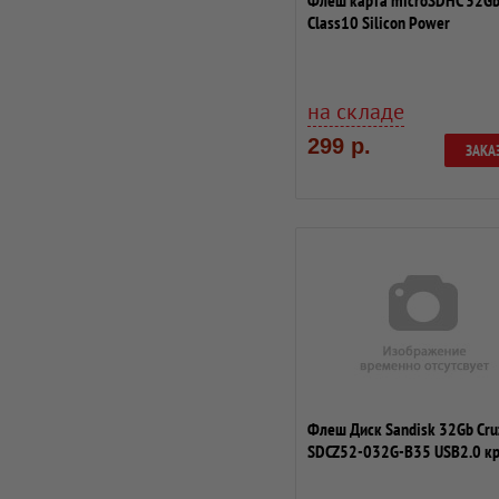
Флеш карта microSDHC 32G
Class10 Silicon Power
SP032GBSTH010V10SP +...
на складе
299 р.
ЗАКА
Флеш Диск Sandisk 32Gb Cru
SDCZ52-032G-B35 USB2.0 к
черный