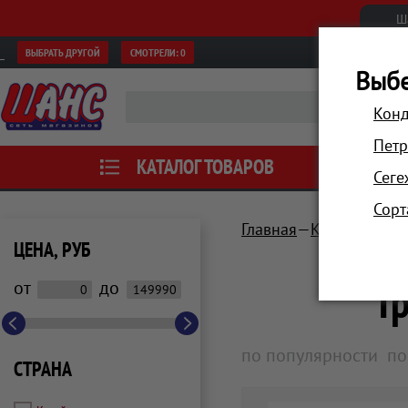
Ш
ВЫБРАТЬ ДРУГОЙ
СМОТРЕЛИ:
0
Выбе
Конд
Петр
КАТАЛОГ ТОВАРОВ
АКЦИИ
Сеге
Сорт
Главная
Компьютеры 
ЦЕНА, РУБ
Г
от
до
по популярности
по
СТРАНА