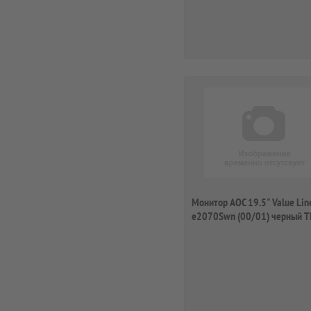
Монитор AOC 19.5" Value Lin
e2070Swn (00/01) черный T
LED 5ms...