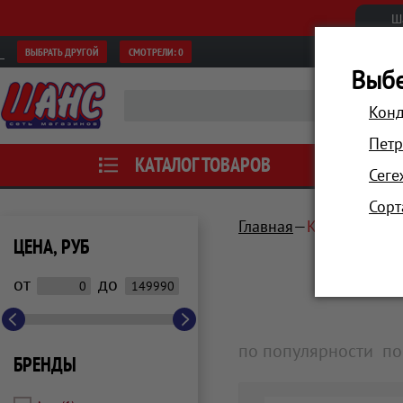
Ш
ВЫБРАТЬ ДРУГОЙ
СМОТРЕЛИ:
0
Выбе
Конд
Петр
КАТАЛОГ ТОВАРОВ
АКЦИИ
Сеге
Сорт
Главная
Компьютеры 
ЦЕНА, РУБ
от
до
по популярности
по
БРЕНДЫ