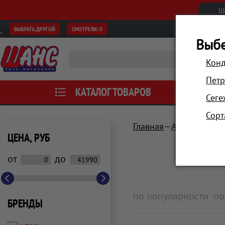
Ш
ВЫБРАТЬ ДРУГОЙ
СМОТРЕЛИ:
0
Выбе
Конд
Петр
КАТАЛОГ ТОВАРОВ
АКЦИИ
Сеге
Сорт
Главная
Автотовары, 
ЦЕНА, РУБ
от
до
по популярности
по
БРЕНДЫ