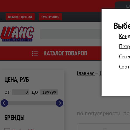
Ш
ВЫБРАТЬ ДРУГОЙ
СМОТРЕЛИ:
0
Выбе
Конд
Петр
КАТАЛОГ ТОВАРОВ
АКЦИИ
Сеге
Сорт
Главная
Техника для 
ЦЕНА, РУБ
от
до
по популярности
по
БРЕНДЫ