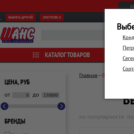
Ш
ВЫБРАТЬ ДРУГОЙ
СМОТРЕЛИ:
0
Выбе
Конд
Петр
КАТАЛОГ ТОВАРОВ
АКЦИИ
Сеге
Сорт
Главная
Встраиваема
ЦЕНА, РУБ
В
от
до
по популярности
по
БРЕНДЫ