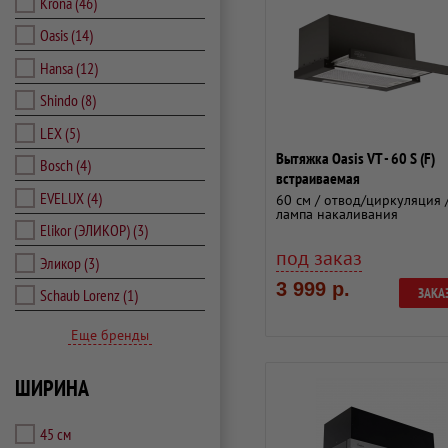
Krona
(46)
Oasis
(14)
Hansa
(12)
Shindo
(8)
LEX
(5)
Вытяжка Oasis VT - 60 S (F)
Bosch
(4)
встраиваемая
EVELUX
(4)
60 см / отвод/циркуляция 
лампа накаливания
Elikor (ЭЛИКОР)
(3)
под заказ
Эликор
(3)
3 999 р.
ЗАКА
Schaub Lorenz
(1)
Еще бренды
ШИРИНА
45 см