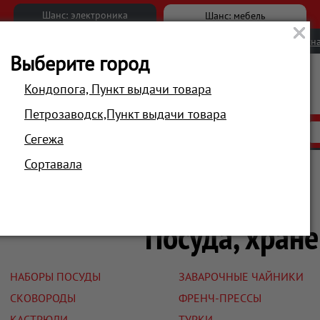
Шанс: электроника
Шанс: мебель
Новости
Вакансии
Обратна
Выберите город
Кондопога, Пункт выдачи товара
Петрозаводск,Пункт выдачи товара
АКЦИИ
РАСПРОДАЖА
МАГАЗИНЫ
Сегежа
Сортавала
Главная
Техника для кухни
Посуда, хран
НАБОРЫ ПОСУДЫ
ЗАВАРОЧНЫЕ ЧАЙНИКИ
СКОВОРОДЫ
ФРЕНЧ-ПРЕССЫ
КАСТРЮЛИ
ТУРКИ