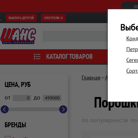
Ш
ВЫБРАТЬ ДРУГОЙ
СМОТРЕЛИ:
0
Выбе
Конд
Петр
КАТАЛОГ ТОВАРОВ
АКЦИИ
Сеге
Сорт
Главная
Аксессуары
ЦЕНА, РУБ
Порошки
от
до
по популярности
по
БРЕНДЫ