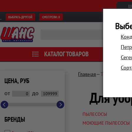
Ш
ВЫБРАТЬ ДРУГОЙ
СМОТРЕЛИ:
0
Выбе
Конд
Петр
КАТАЛОГ ТОВАРОВ
АКЦИИ
Сеге
Сорт
Главная
Техника для
ЦЕНА, РУБ
Для убо
от
до
ПЫЛЕСОСЫ
БРЕНДЫ
МОЮЩИЕ ПЫЛЕСОСЫ