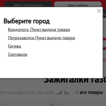
Шанс: электроника
Шанс: мебель
Новости
Вакансии
Обратна
Выберите город
Кондопога, Пункт выдачи товара
Петрозаводск,Пункт выдачи товара
АКЦИИ
РАСПРОДАЖА
МАГАЗИНЫ
Сегежа
Сортавала
Главная
Аксессуары
Для плит, варочных поверхносте
Зажигалки газ
по популярности
по цене
все товары