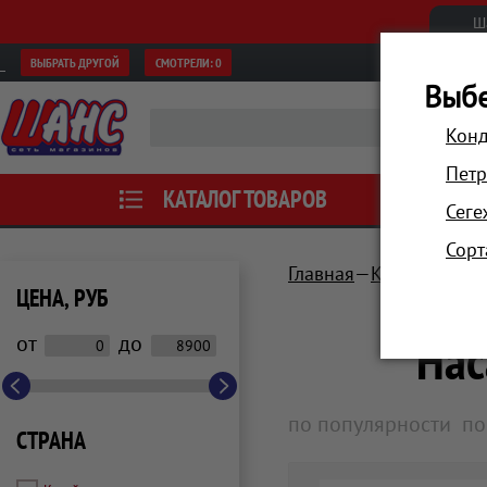
Ш
ВЫБРАТЬ ДРУГОЙ
СМОТРЕЛИ:
0
Выбе
Конд
Петр
КАТАЛОГ ТОВАРОВ
АКЦИИ
Сеге
Сорт
Главная
Красота и зд
ЦЕНА, РУБ
Нас
от
до
по популярности
по
СТРАНА