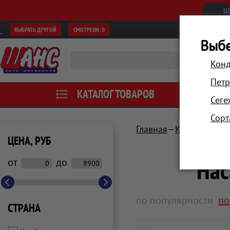
Ш
ВЫБРАТЬ ДРУГОЙ
СМОТРЕЛИ:
0
Выбе
Конд
Петр
КАТАЛОГ ТОВАРОВ
АКЦИИ
Сеге
Сорт
Главная
Красота и зд
ЦЕНА, РУБ
Нас
от
до
по популярности
по
СТРАНА