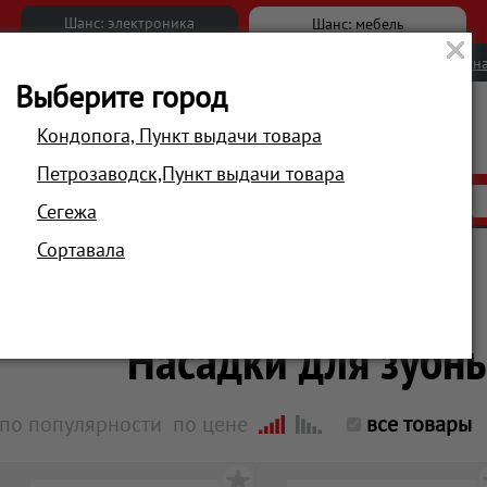
Шанс: электроника
Шанс: мебель
Новости
Вакансии
Обратна
Выберите город
Кондопога, Пункт выдачи товара
Петрозаводск,Пункт выдачи товара
АКЦИИ
РАСПРОДАЖА
МАГАЗИНЫ
Сегежа
Сортавала
Главная
Красота и здоровье
Гигиена и здоровье
Насадки для зубн
по популярности
по цене
все товары