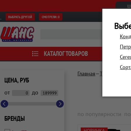
Ш
ВЫБРАТЬ ДРУГОЙ
СМОТРЕЛИ:
0
Выбе
Конд
Петр
КАТАЛОГ ТОВАРОВ
АКЦИИ
Сеге
Сорт
Главная
Техника для 
ЦЕНА, РУБ
от
до
по популярности
по
БРЕНДЫ
НОВИНКА