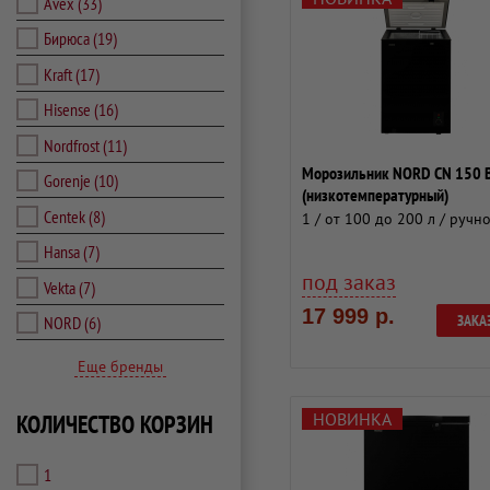
Avex
(33)
Бирюса
(19)
Kraft
(17)
Hisense
(16)
Nordfrost
(11)
Морозильник NORD CN 150 B
Gorenje
(10)
(низкотемпературный)
Centek
(8)
1 / от 100 до 200 л / ручн
Hansa
(7)
под заказ
Vekta
(7)
17 999 р.
ЗАКА
NORD
(6)
Еще бренды
НОВИНКА
КОЛИЧЕСТВО КОРЗИН
1