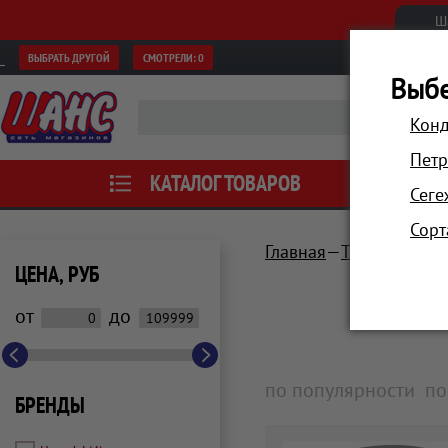
Ш
ВЫБРАТЬ ДРУГОЙ
СМОТРЕЛИ:
0
Выбе
Конд
Петр
КАТАЛОГ ТОВАРОВ
АКЦИИ
Сеге
Сорт
Главная
Техника для
ЦЕНА, РУБ
от
до
по популярности
по
БРЕНДЫ