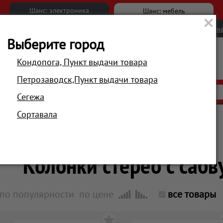
Шанс: электроника
Шанс: мебель
Новости
Вакансии
Обратна
Выберите город
Кондопога, Пункт выдачи товара
Петрозаводск,Пункт выдачи товара
АКЦИИ
РАСПРОДАЖА
МАГАЗИНЫ
Сегежа
Сортавала
Главная
Компьютеры и периферия
Акустика для ПК
Колонки стерео с сабв
по популярности
по цене
все товары