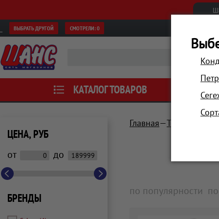
Ш
ВЫБРАТЬ ДРУГОЙ
СМОТРЕЛИ:
0
Выбе
Конд
Петр
КАТАЛОГ ТОВАРОВ
АКЦИИ
Сеге
Сорт
Главная
Техника для 
ЦЕНА, РУБ
от
до
по популярности
по
БРЕНДЫ