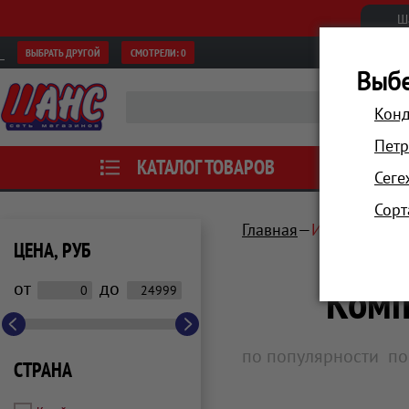
Ш
ВЫБРАТЬ ДРУГОЙ
СМОТРЕЛИ:
0
Выбе
Конд
Петр
КАТАЛОГ ТОВАРОВ
АКЦИИ
Сеге
Сорт
Главная
Инструмент, 
ЦЕНА, РУБ
Комп
от
до
по популярности
по
СТРАНА