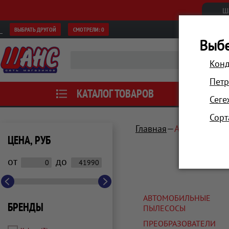
Ш
ВЫБРАТЬ ДРУГОЙ
СМОТРЕЛИ:
0
Выбе
Конд
Петр
КАТАЛОГ ТОВАРОВ
АКЦИИ
Сеге
Сорт
Главная
Автотовары, 
ЦЕНА, РУБ
от
до
АВТОМОБИЛЬНЫЕ
БРЕНДЫ
ПЫЛЕСОСЫ
ПРЕОБРАЗОВАТЕЛИ