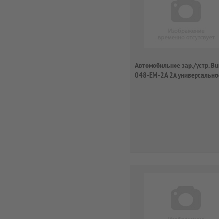
Автомобильное зар./устр. Bu
048-EM-2A 2A универсально
кабель ...