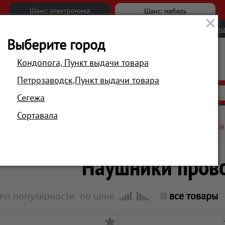
Шанс: электроника
Шанс: мебель
Новости
Вакансии
Обратна
Выберите город
Кондопога, Пункт выдачи товара
Петрозаводск,Пункт выдачи товара
АКЦИИ
РАСПРОДАЖА
МАГАЗИНЫ
Сегежа
Сортавала
Главная
Телевизоры, аудио, мультимедиа
Наушники и
Наушники пров
по популярности
по цене
все товары