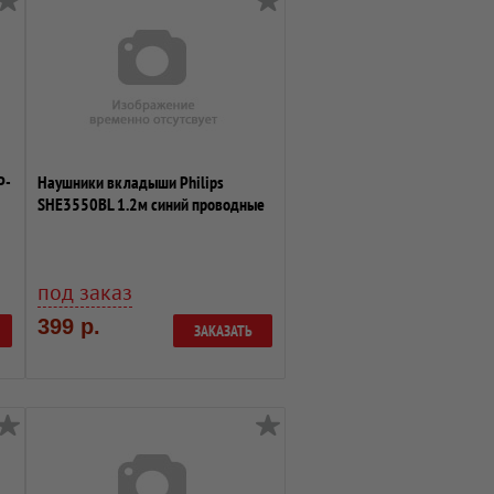
P-
Наушники вкладыши Philips
SHE3550BL 1.2м синий проводные
(в ушной ра...
под заказ
399 р.
ЗАКАЗАТЬ