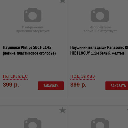
Наушники Philips SBC HL145
Наушники вкладыши Panasonic R
(легкие, пластиковое оголовье)
HJE118GUY 1.1м белый, желтые
проводны...
на складе
под заказ
399 р.
399 р.
ЗАКАЗАТЬ
ЗАКАЗАТЬ