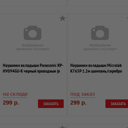
Наушники вкладыши Panasonic RP-
Наушники вкладыши Microlab
HV094GU-K черный проводные (в
K765P 1.2м шампань/серебро
ушной р...
проводные
на складе
под заказ
299 р.
299 р.
ЗАКАЗАТЬ
ЗАКАЗАТЬ