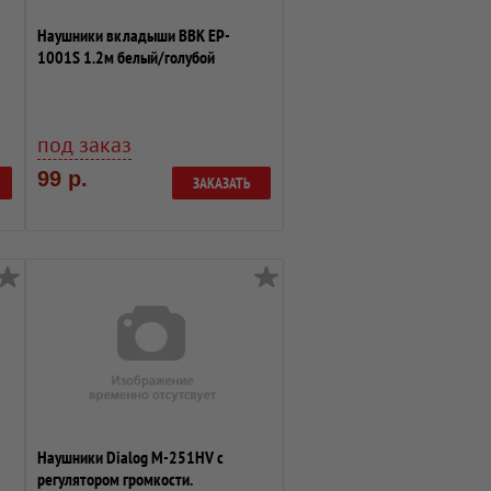
Наушники вкладыши BBK EP-
1001S 1.2м белый/голубой
проводные
под заказ
99 р.
ЗАКАЗАТЬ
Наушники Dialog M-251HV с
регулятором громкости.