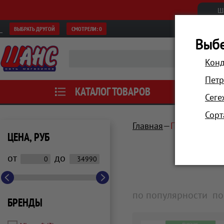
Ш
ВЫБРАТЬ ДРУГОЙ
СМОТРЕЛИ:
0
Выбе
Конд
Петр
КАТАЛОГ ТОВАРОВ
АКЦИИ
Сеге
Сорт
Главная
Приставки, и
ЦЕНА, РУБ
от
до
по популярности
по
БРЕНДЫ