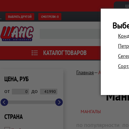
Ш
ВЫБРАТЬ ДРУГОЙ
СМОТРЕЛИ:
0
Выбе
Конд
Петр
КАТАЛОГ ТОВАРОВ
АКЦИИ
Сеге
Сорт
Главная
Автотовары, 
ЦЕНА, РУБ
Ман
от
до
МАНГАЛЫ
СТРАНА
по популярности
по