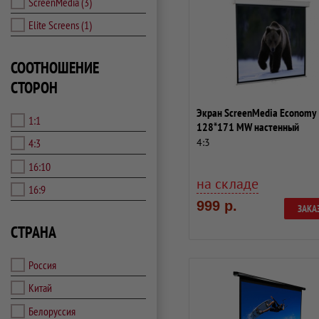
ScreenMedia
(3)
Elite Screens
(1)
СООТНОШЕНИЕ
СТОРОН
Экран ScreenMedia Economy
1:1
128*171 MW настенный
4:3
4:3
16:10
на складе
16:9
999 р.
ЗАКА
СТРАНА
Россия
Китай
Белоруссия