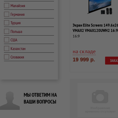
Малайзия
Германия
Турция
Экран Elite Screens 149.6x2
VMAX2 VMAX120UWH2 16:9
Польша
настенно-по...
16:9
США
Казахстан
на складе
Словакия
19 999 р.
ЗАКА
МЫ ОТВЕТИМ НА
ВАШИ ВОПРОСЫ