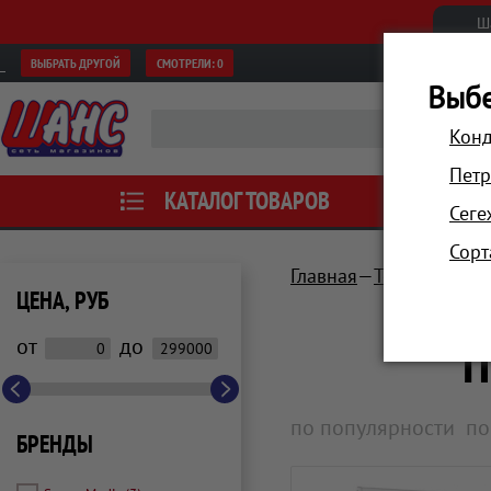
Ш
ВЫБРАТЬ ДРУГОЙ
СМОТРЕЛИ:
0
Выбе
Конд
Петр
КАТАЛОГ ТОВАРОВ
АКЦИИ
Сеге
Сорт
Главная
Телевизоры, 
ЦЕНА, РУБ
П
от
до
по популярности
по
БРЕНДЫ