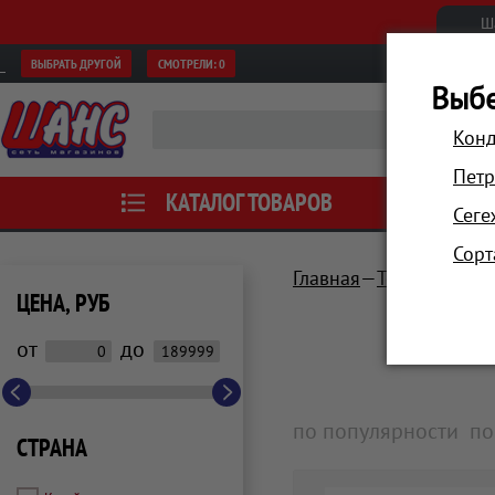
Ш
ВЫБРАТЬ ДРУГОЙ
СМОТРЕЛИ:
0
Выбе
Конд
Петр
КАТАЛОГ ТОВАРОВ
АКЦИИ
Сеге
Сорт
Главная
Техника для 
ЦЕНА, РУБ
от
до
по популярности
по
СТРАНА