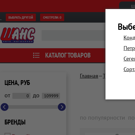
Ш
ВЫБРАТЬ ДРУГОЙ
СМОТРЕЛИ:
0
Выбе
Конд
Петр
КАТАЛОГ ТОВАРОВ
АКЦИИ
Сеге
Сорт
Главная
Техника для
ЦЕНА, РУБ
от
до
по популярности
по
БРЕНДЫ