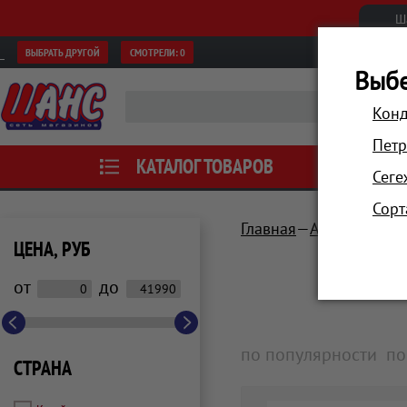
Ш
ВЫБРАТЬ ДРУГОЙ
СМОТРЕЛИ:
0
Выбе
Конд
Петр
КАТАЛОГ ТОВАРОВ
АКЦИИ
Сеге
Сорт
Главная
Автотовары, 
ЦЕНА, РУБ
от
до
по популярности
по
СТРАНА