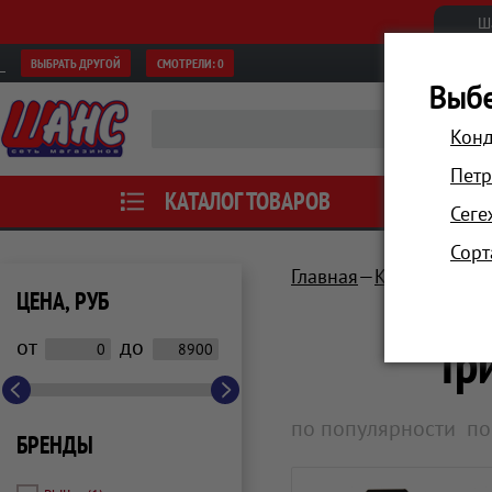
Ш
ВЫБРАТЬ ДРУГОЙ
СМОТРЕЛИ:
0
Выбе
Конд
Петр
КАТАЛОГ ТОВАРОВ
АКЦИИ
Сеге
Сорт
Главная
Красота и зд
ЦЕНА, РУБ
Тр
от
до
по популярности
по
БРЕНДЫ