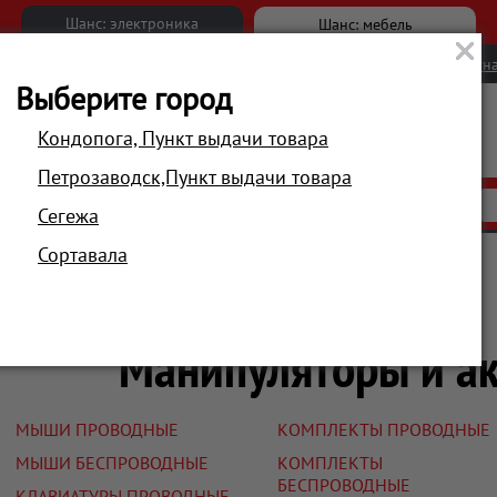
Шанс: электроника
Шанс: мебель
Новости
Вакансии
Обратна
Выберите город
Кондопога, Пункт выдачи товара
Петрозаводск,Пункт выдачи товара
АКЦИИ
РАСПРОДАЖА
МАГАЗИНЫ
Сегежа
Сортавала
Главная
Компьютеры и периферия
Манипуляторы и ак
МЫШИ ПРОВОДНЫЕ
КОМПЛЕКТЫ ПРОВОДНЫЕ
МЫШИ БЕСПРОВОДНЫЕ
КОМПЛЕКТЫ
БЕСПРОВОДНЫЕ
КЛАВИАТУРЫ ПРОВОДНЫЕ