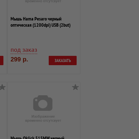
Мышь Hama Pesaro черный
оптическая (1200dpi) USB (2but)
под заказ
299 р.
ЗАКАЗАТЬ
Мышь Oklick 515MW черный