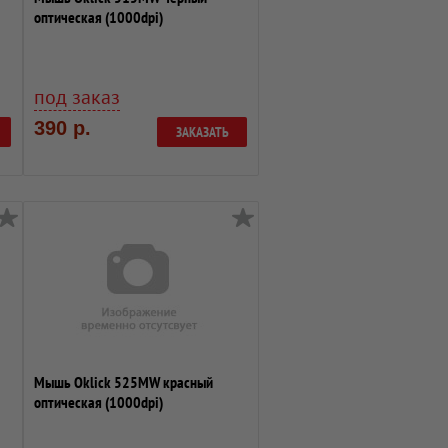
оптическая (1000dpi)
беспроводная USB (2but...
под заказ
390 р.
ЗАКАЗАТЬ
Мышь Oklick 525MW красный
оптическая (1000dpi)
беспроводная USB (2bu...