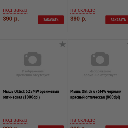
под заказ
на складе
390 р.
390 р.
ЗАКАЗАТЬ
ЗАКАЗАТЬ
Мышь Oklick 525MW оранжевый
Мышь Oklick 675MW черный/
оптическая (1000dpi)
красный оптическая (800dpi)
беспроводная USB (2...
беспроводная US...
под заказ
на складе