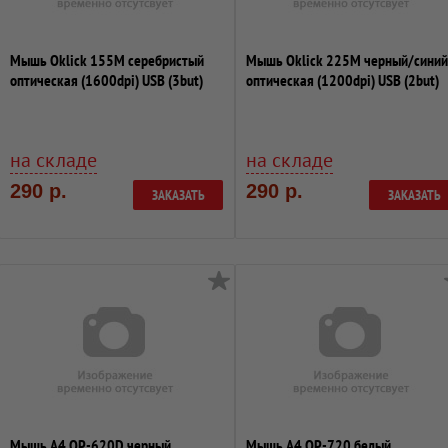
Мышь Oklick 155M серебристый
Мышь Oklick 225M черный/синий
оптическая (1600dpi) USB (3but)
оптическая (1200dpi) USB (2but)
на складе
на складе
290 р.
290 р.
ЗАКАЗАТЬ
ЗАКАЗАТЬ
Мышь A4 OP-620D черный
Мышь A4 OP-720 белый