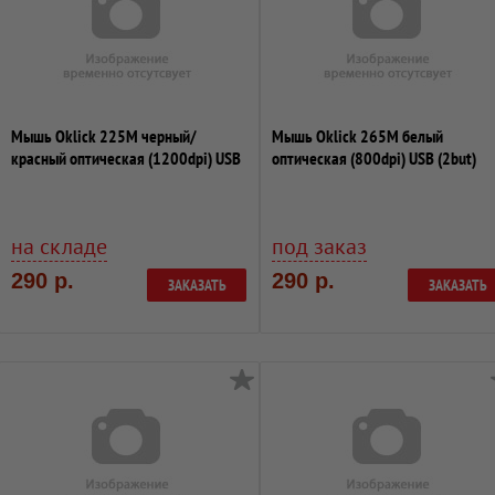
Мышь Oklick 225M черный/
Мышь Oklick 265M белый
красный оптическая (1200dpi) USB
оптическая (800dpi) USB (2but)
(2but)
на складе
под заказ
290 р.
290 р.
ЗАКАЗАТЬ
ЗАКАЗАТЬ