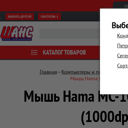
Ш
ВЫБРАТЬ ДРУГОЙ
СМОТРЕЛИ:
1
Выбе
Конд
Петр
КАТАЛОГ ТОВАРОВ
АКЦИИ
Сеге
Сорт
Главная
Компьютеры и периферия
Мышь Hama MC-100 черны
Мышь Hama MC-10
(1000dp