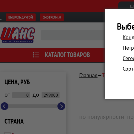
Ш
ВЫБРАТЬ ДРУГОЙ
СМОТРЕЛИ:
0
Выбе
Конд
Петр
КАТАЛОГ ТОВАРОВ
АКЦИИ
Сеге
Сорт
Главная
Телевизоры, 
ЦЕНА, РУБ
от
до
по популярности
по
СТРАНА