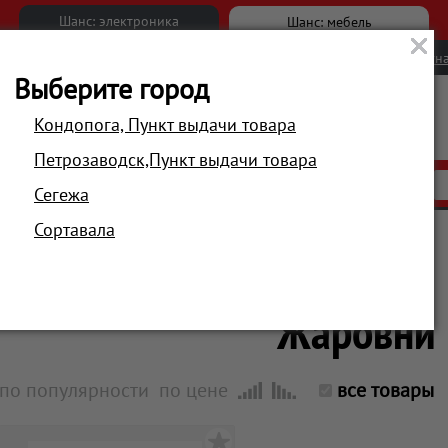
Шанс: электроника
Шанс: мебель
Новости
Вакансии
Обратна
Выберите город
Кондопога, Пункт выдачи товара
Петрозаводск,Пункт выдачи товара
АКЦИИ
РАСПРОДАЖА
МАГАЗИНЫ
Сегежа
Сортавала
Главная
Техника для кухни
Посуда, хранение
Жаровни
по популярности
по цене
все товары