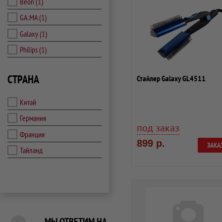
Beon
(1)
GA.MA
(1)
Galaxy
(1)
Philips
(1)
СТРАНА
Стайлер Galaxy GL4511
Китай
Германия
под заказ
Франция
899 р.
ЗАКА
Тайланд
МЫ ОТВЕТИМ НА