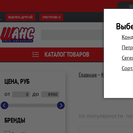
Ш
ВЫБРАТЬ ДРУГОЙ
СМОТРЕЛИ:
0
Выбе
Конд
Петр
КАТАЛОГ ТОВАРОВ
АКЦИИ
Сеге
Сорт
Главная
Красота и зд
ЦЕНА, РУБ
от
до
по популярности
по
БРЕНДЫ