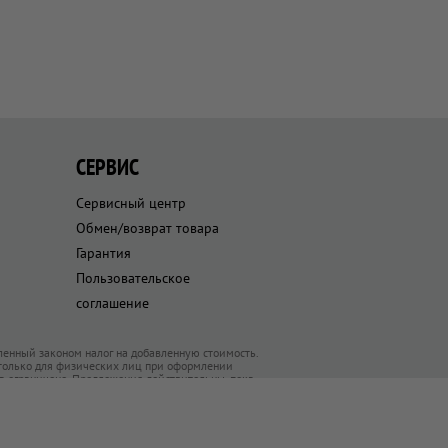
СЕРВИС
Сервисный центр
Обмен/возврат товара
Гарантия
Пользовательское
соглашение
ленный законом налог на добавленную стоимость.
 только для физических лиц при оформлении
ра ограничено. Предложения действительны, пока