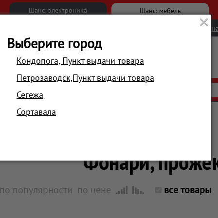
Шанс: электроника
Шанс: мебель
Новости
Вакансии
Обратна
Выберите город
Кондопога, Пункт выдачи товара
Петрозаводск,Пункт выдачи товара
АКЦИИ
РАСПРОДАЖА
МАГАЗИНЫ
Сегежа
Сортавала
Главная
Автотовары, туризм, спорт
Фонари, проже
по популярности
по цене
все товары