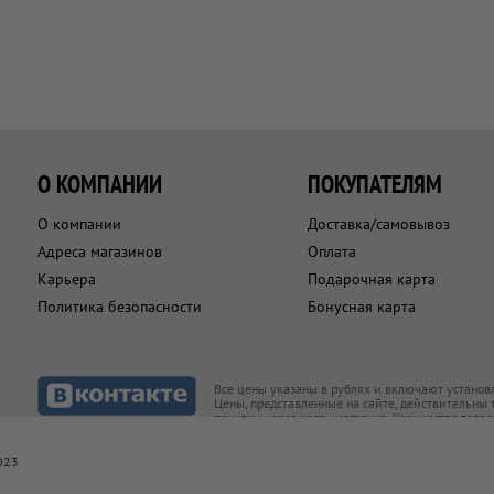
О КОМПАНИИ
ПОКУПАТЕЛЯМ
О компании
Доставка/самовывоз
Адреса магазинов
Оплата
Карьера
Подарочная карта
Политика безопасности
Бонусная карта
Все цены указаны в рублях и включают установ
Цены, представленные на сайте, действительны
покупки через кассу магазина. Количество това
товар есть в наличии
023