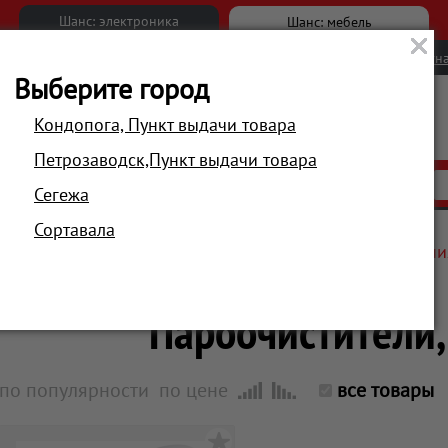
Шанс: электроника
Шанс: мебель
Новости
Вакансии
Обратна
Выберите город
Кондопога, Пункт выдачи товара
Петрозаводск,Пункт выдачи товара
АКЦИИ
РАСПРОДАЖА
МАГАЗИНЫ
Сегежа
Сортавала
Главная
Техника для дома
Для уборки и поддержани
Пароочистители,
по популярности
по цене
все товары