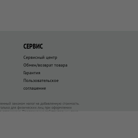
СЕРВИС
Сервисный центр
Обмен/возврат товара
Гарантия
Пользовательское
соглашение
ленный законом налог на добавленную стоимость.
 только для физических лиц при оформлении
ра ограничено. Предложения действительны, пока