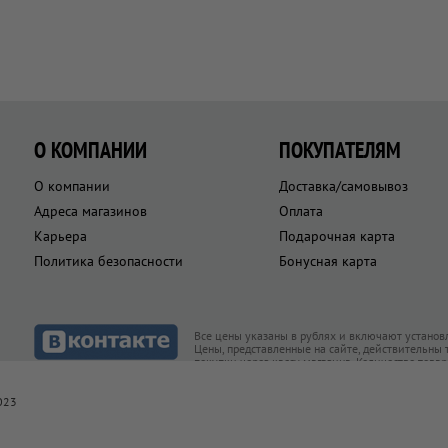
О КОМПАНИИ
ПОКУПАТЕЛЯМ
О компании
Доставка/самовывоз
Адреса магазинов
Оплата
Карьера
Подарочная карта
Политика безопасности
Бонусная карта
Все цены указаны в рублях и включают установ
Цены, представленные на сайте, действительны
покупки через кассу магазина. Количество това
товар есть в наличии
023