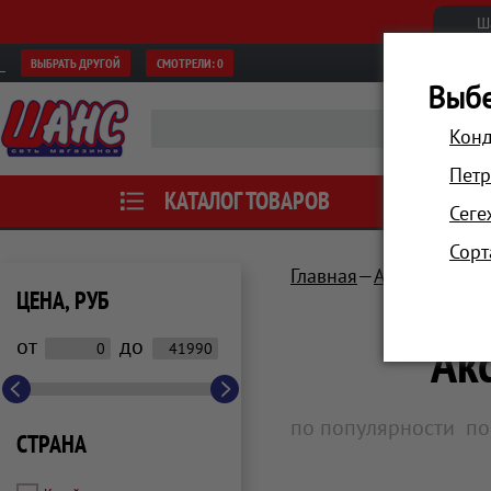
Ш
ВЫБРАТЬ ДРУГОЙ
СМОТРЕЛИ:
0
Выбе
Конд
Петр
КАТАЛОГ ТОВАРОВ
АКЦИИ
Сеге
Сорт
Главная
Автотовары, 
ЦЕНА, РУБ
Ак
от
до
по популярности
по
СТРАНА