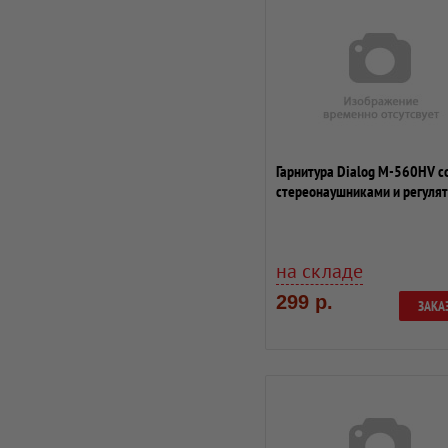
Гарнитура Dialog M-560HV с
стереонаушниками и регуля
громкости...
на складе
299 р.
ЗАКА