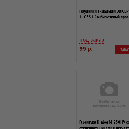
Наушники вкладыши BBK EP
1105S 1.2м бирюзовый про
под заказ
99 р.
ЗАКА
Гарнитура Dialog M-250HV с
стереонаушниками и регуля