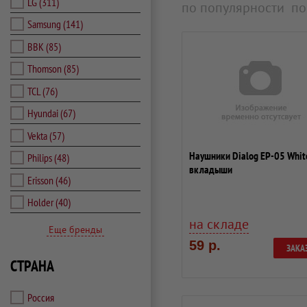
LG
(311)
по популярности
по
Samsung
(141)
BBK
(85)
Thomson
(85)
TCL
(76)
Hyundai
(67)
Vekta
(57)
Наушники Dialog EP-05 Whit
Philips
(48)
вкладыши
Erisson
(46)
Holder
(40)
на складе
Еще бренды
59 р.
ЗАКА
СТРАНА
Россия