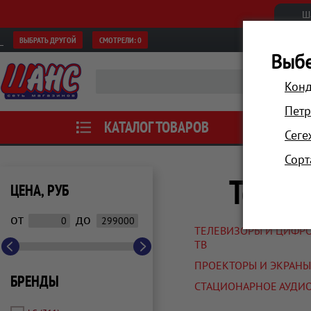
Ш
ВЫБРАТЬ ДРУГОЙ
СМОТРЕЛИ:
0
Выбе
Конд
Петр
КАТАЛОГ ТОВАРОВ
АКЦИИ
Сеге
Сорт
Телеви
ЦЕНА, РУБ
от
до
ТЕЛЕВИЗОРЫ И ЦИФР
ТВ
ПРОЕКТОРЫ И ЭКРАНЫ
БРЕНДЫ
СТАЦИОНАРНОЕ АУДИ