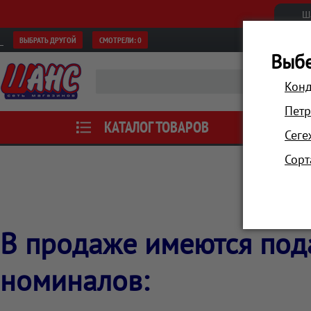
Ш
ВЫБРАТЬ ДРУГОЙ
СМОТРЕЛИ:
0
Выбе
Конд
Петр
КАТАЛОГ ТОВАРОВ
АКЦИИ
Сеге
Сорт
В продаже имеются по
номиналов: