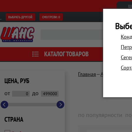
Ш
ВЫБРАТЬ ДРУГОЙ
СМОТРЕЛИ:
0
Выбе
Конд
Петр
КАТАЛОГ ТОВАРОВ
АКЦИИ
Сеге
Сорт
Главная
Аксессуары
ЦЕНА, РУБ
от
до
по популярности
по
СТРАНА