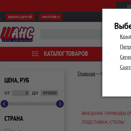
Ш
ВЫБРАТЬ ДРУГОЙ
СМОТРЕЛИ:
0
Выбе
Конд
Петр
КАТАЛОГ ТОВАРОВ
АКЦИИ
Сеге
Сорт
Главная
Аксессуары
ЦЕНА, РУБ
от
до
ВНЕШНИЕ ПРИВОДЫ D
СТРАНА
ПОДСТАВКИ, СТОЛЫ