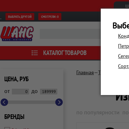
Ш
ВЫБРАТЬ ДРУГОЙ
СМОТРЕЛИ:
0
Выбе
Конд
Петр
КАТАЛОГ ТОВАРОВ
АКЦИИ
Сеге
Сорт
Главная
Техника для 
ЦЕНА, РУБ
Из
от
до
по популярности
по
БРЕНДЫ