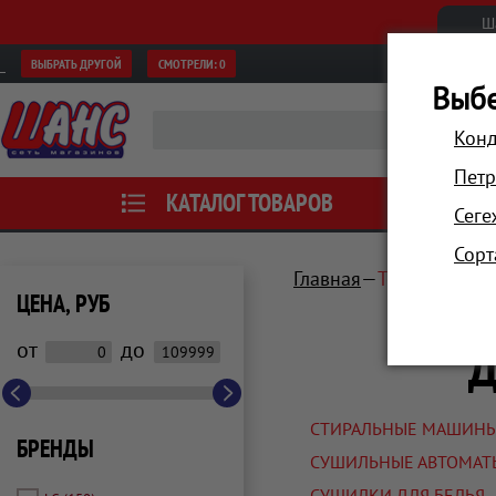
Ш
ВЫБРАТЬ ДРУГОЙ
СМОТРЕЛИ:
0
Выбе
Конд
Петр
КАТАЛОГ ТОВАРОВ
АКЦИИ
Сеге
Сорт
Главная
Техника для
ЦЕНА, РУБ
Д
от
до
СТИРАЛЬНЫЕ МАШИН
БРЕНДЫ
СУШИЛЬНЫЕ АВТОМАТ
СУШИЛКИ ДЛЯ БЕЛЬЯ