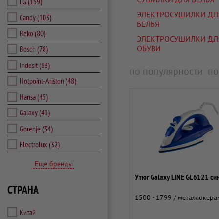
LG
(159)
ЭЛЕКТРОСУШИЛКИ ДЛ
Candy
(103)
БЕЛЬЯ
Beko
(80)
ЭЛЕКТРОСУШИЛКИ ДЛ
ОБУВИ
Bosch
(78)
Indesit
(63)
по популярности
по
Hotpoint-Ariston
(48)
Hansa
(45)
Galaxy
(41)
Gorenje
(34)
Electrolux
(32)
Еще бренды
Утюг Galaxy LINE GL6121 си
СТРАНА
1500 - 1799 / металлокера
Китай