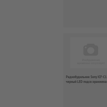
Радиобудильник Sony ICF-C1
черный LED подсв:оранжева
часы:цифровые ...