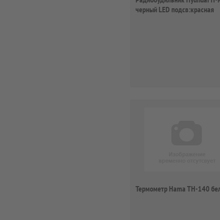
черный LED подсв:красная
часы:цифров...
Термометр Hama TH-140 бе