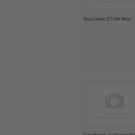
Часы Centek CT7100 White
Радиобудильник Hyundai H-