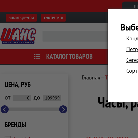
Ш
ВЫБРАТЬ ДРУГОЙ
СМОТРЕЛИ:
0
Выбе
Конд
Петр
КАТАЛОГ ТОВАРОВ
АКЦИИ
Сеге
Сорт
Главная
Техника для
ЦЕНА, РУБ
Часы, 
от
до
БРЕНДЫ