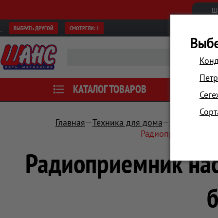
Ш
ВЫБРАТЬ ДРУГОЙ
СМОТРЕЛИ:
1
Выбе
Конд
Петр
КАТАЛОГ ТОВАРОВ
АКЦИИ
Сеге
Сорт
Главная
Техника для дома
Часы, радио
Радиоприемник нас
Радиоприемник нас