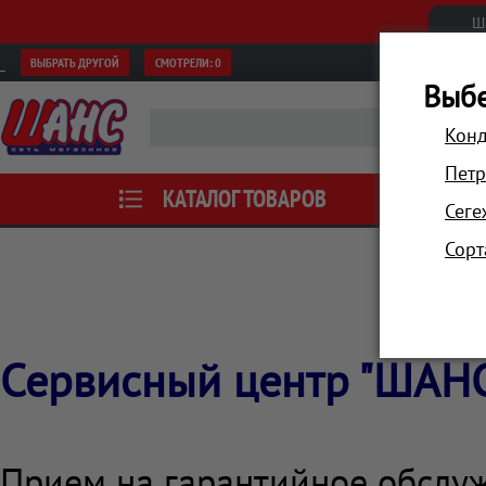
Ш
ВЫБРАТЬ ДРУГОЙ
СМОТРЕЛИ:
0
Выбе
Конд
Петр
КАТАЛОГ ТОВАРОВ
АКЦИИ
Сеге
Сорт
Сервисный центр "ШАНС
Прием на гарантийное обслуж