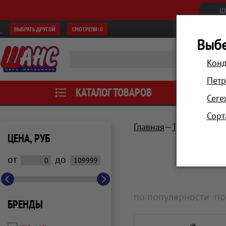
Ш
ВЫБРАТЬ ДРУГОЙ
СМОТРЕЛИ:
0
Выбе
Конд
Петр
КАТАЛОГ ТОВАРОВ
АКЦИИ
Сеге
Сорт
Главная
Техника для
ЦЕНА, РУБ
от
до
по популярности
по
БРЕНДЫ