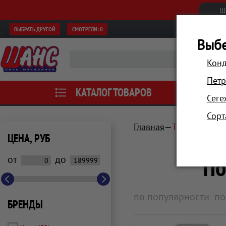
Ш
ВЫБРАТЬ ДРУГОЙ
СМОТРЕЛИ:
0
Выбе
Конд
Петр
КАТАЛОГ ТОВАРОВ
АКЦИИ
Сеге
Сорт
Главная
Техника для 
ЦЕНА, РУБ
По
от
до
по популярности
по
БРЕНДЫ