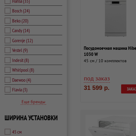
Hansa
(35)
Bosch
(24)
Beko
(20)
Candy
(14)
Gorenje
(12)
Посудомоечная машина Hibe
Vestel
(9)
1030 W
Indesit
(8)
45 см / 10 комплектов
Whirlpool
(8)
под заказ
Daewoo
(4)
31 599 р.
ЗАКА
Flavia
(3)
Еще бренды
ШИРИНА УСТАНОВКИ
45 см