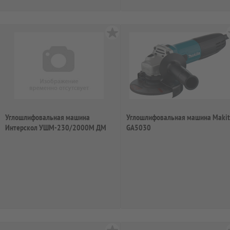
Углошлифовальная машина
Углошлифовальная машина Maki
Интерскол УШМ-230/2000М ДМ
GA5030
2000Вт 6500об/мин...