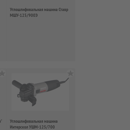
Углошлифовальная машина Ставр
МШУ-125/900Э
р"
Углошлифовальная машина
Интерскол УШМ-125/700