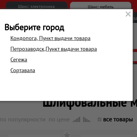
Шанс: электроника
Шанс: мебель
Новости
Вакансии
Обратна
Выберите город
Кондопога, Пункт выдачи товара
Петрозаводск,Пункт выдачи товара
АКЦИИ
РАСПРОДАЖА
МАГАЗИНЫ
Сегежа
Сортавала
Главная
Инструмент, товары для ремонта
Шлифовальные 
по популярности
по цене
все товары